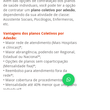
Além das opções de contratação dos planos
de saúde individuais, você pode ter a opção
de contratar um
plano coletivo por adesão
,
dependendo da sua atividade de classe:
Assistente Sociais, Psicólogos, Enfermeiros,
etc.
Vantagens dos planos Coletivos por
Adesão:
• Maior rede de atendimento (Mais Hospitais
e clínicas)*;
• Maior abrangência, podendo ser Regional,
Estadual ou Nacional*;
• Opções de planos sem coparticipação
(Mensalidade fixa)*;
• Reembolso para atendimento fora da
rede*;
• Maior cobertura de procedimentos*;
• Mensalidade até 40% menor que um plano
Individual*.
Consulte a abrangência e a rede
credenciada com um dos nossos
especialistas.